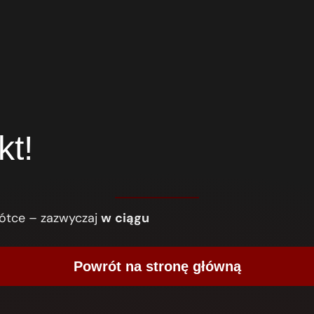
kt!
rótce – zazwyczaj
w
ciągu
Powrót na stronę główną