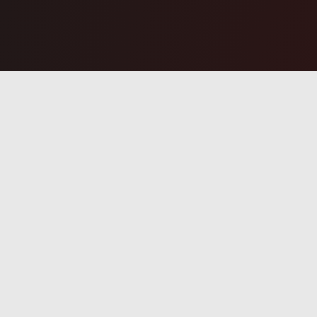
biuro@kombi-invest.pl
Kombi
+48 579 772 786
ul. Że
RODO / Polityka Prywatności
KRS: 
Przedstawiona oferta ma charakter
informacyjny i nie stanowi oferty w
REGON
rozumieniu art. 66 § 1 Kodeksu
cywilnego
Copyright © KOMBI INVEST
2025 All R