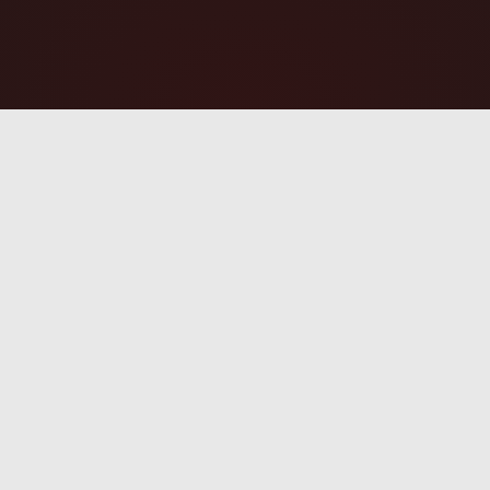
Z miłości do n
Instagram
 Invest Sp. zo.o.
Facebook
glarska 7, 34-326 Zarzecze
0000282971 • NIP: 5532386422
: 240669591
ights Reserved