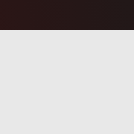
atury, z widokiem na zyski