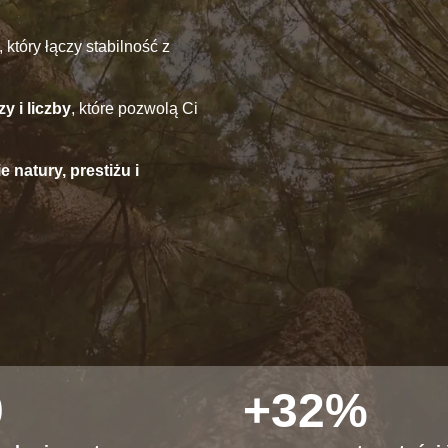
, który łączy stabilność z
y i liczby
, które pozwolą Ci
 natury, prestiżu i
0
+32%