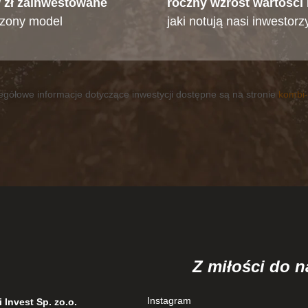
 zł zainwestowane
roczny wzrost wartości
zony model
jaki notują nasi inwestorz
czegółowe informacje dotyczące inwestycji dostępne są na stronie
kombi-
Z miłości do n
Instagram
 Invest Sp. zo.o.