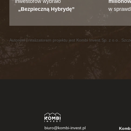
inwestorów wybrało
milionów
„Bezpieczną Hybrydę”
w sprawd
Autorem i realizatorem projektu jest Kombi Invest Sp. z o.o.. Sz
biuro@kombi-invest.pl
Kombi