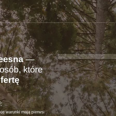
reesna
—
osób, które
fertę
:
akie warunki mają pierwsi