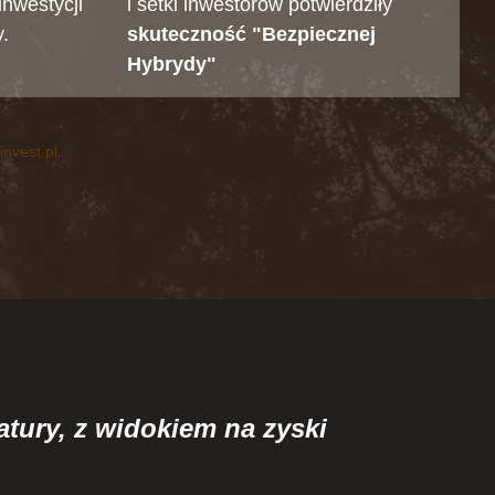
inwestycji
i setki inwestorów potwierdziły
y.
skuteczność "Bezpiecznej
Hybrydy"
invest.pl
.
atury, z widokiem na zyski