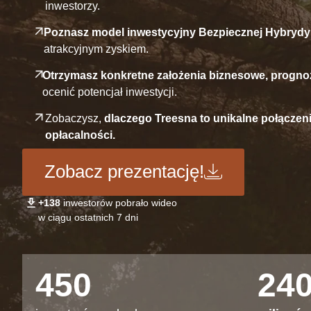
inwestorzy.
Poznasz model inwestycyjny Bezpiecznej Hybrydy
atrakcyjnym zyskiem.
Otrzymasz konkretne założenia biznesowe, prognoz
ocenić potencjał inwestycji.
Zobaczysz,
dlaczego Treesna to unikalne połączenie
opłacalności.
Zobacz prezentację!
+138
inwestorów pobrało wideo
w ciągu ostatnich 7 dni
450
24